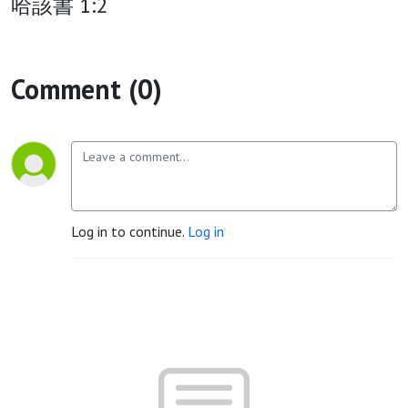
哈該書 1:2
Comment (0)
Log in to continue.
Log in