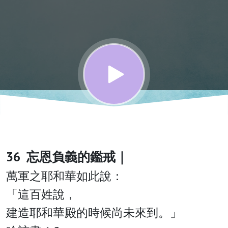
｜加爾
文的靈
修與禱
告
36 忘恩負義的鑑戒｜
萬軍之耶和華如此說：
「這百姓說，
建造耶和華殿的時候尚未來到。」