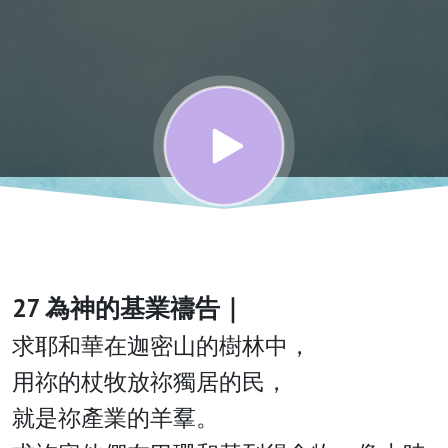
｜加爾
文的靈
修與禱
告
27 為神的基業禱告｜
求
耶和華
在
迦密山
的樹林中，
用祢的杖牧放祢獨居的民，
就是祢產業的羊羣。