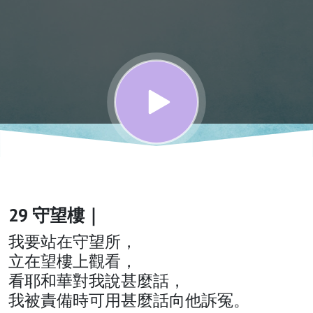
的靈修
與禱告
29 守望樓｜
我要站在守望所，
立在望樓上觀看，
看耶和華對我說甚麼話，
我被責備時可用甚麼話向他訴冤。